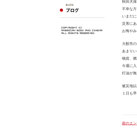
秋田犬保
不幸な方
いまだに
災害にあ
お悔やみ
大館市の
あまりい
物資、燃
今週に入
灯油が無
被災地以
１日も早
前のエン