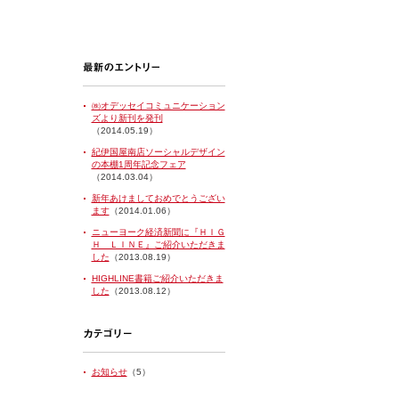
㈱オデッセイコミュニケーション
ズより新刊を発刊
（2014.05.19）
紀伊国屋南店ソーシャルデザイン
の本棚1周年記念フェア
（2014.03.04）
新年あけましておめでとうござい
ます
（2014.01.06）
ニューヨーク経済新聞に『ＨＩＧ
Ｈ ＬＩＮＥ』ご紹介いただきま
した
（2013.08.19）
HIGHLINE書籍ご紹介いただきま
した
（2013.08.12）
お知らせ
（5）