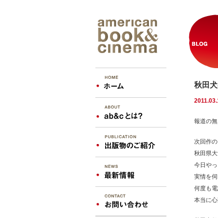
秋田犬
2011.03.
報道の無
次回作の
秋田県大
今日やっ
実情を伺
何度も電
本当に心