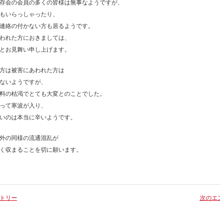
存会の会員の多くの皆様は無事なようですが、
もいらっしゃったり、
連絡の付かない方も居るようです。
われた方におきましては、
とお見舞い申し上げます。
方は被害にあわれた方は
ないようですが、
料の枯渇でとても大変とのことでした。
って寒波が入り、
いのは本当に辛いようです。
外の同様の流通混乱が
く収まることを切に願います。
トリー
次のエ